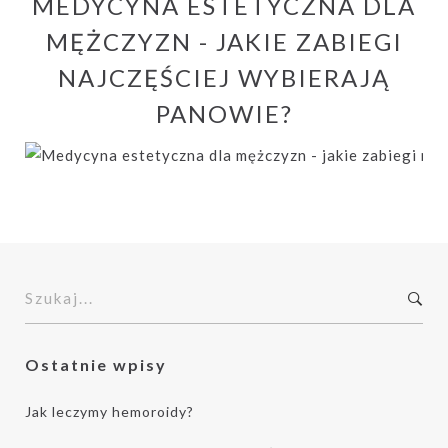
MEDYCYNA ESTETYCZNA DLA
MĘŻCZYZN - JAKIE ZABIEGI
NAJCZĘŚCIEJ WYBIERAJĄ
PANOWIE?
S
z
u
Zapisując się do newslettera zgadzasz
k
Ostatnie wpisy
się z naszą
polityką prywatności
. Pamiętaj,
a
że zawsze będziesz mogła/mógł edytować
j
Jak leczymy hemoroidy?
swoje dane lub wypisać się z newslettera.
: