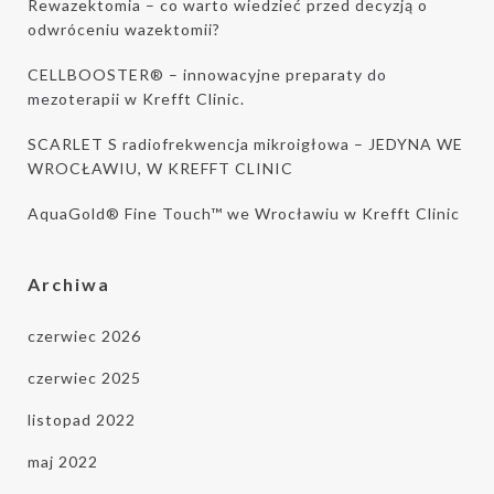
Treści reklamowe wysyłamy rzadko.
Rewazektomia – co warto wiedzieć przed decyzją o
odwróceniu wazektomii?
Prezentowana oferta jest zawsze
atrakcyjna cenowo lub zawiera ciekawe
Zgadzam się na kontakt ze mną za
CELLBOOSTER® – innowacyjne preparaty do
informacje o zabiegach w Krefft Clinic. *
mezoterapii w Krefft Clinic.
pomocą środków komunikacji takich jak e-
mail i telefon oraz zapoznałem się z
SCARLET S radiofrekwencja mikroigłowa – JEDYNA WE
informacją o administratorze i
WROCŁAWIU, W KREFFT CLINIC
przetwarzaniu danych, zwartą w
AquaGold® Fine Touch™ we Wrocławiu w Krefft Clinic
regulaminie
.
Archiwa
czerwiec 2026
czerwiec 2025
listopad 2022
maj 2022