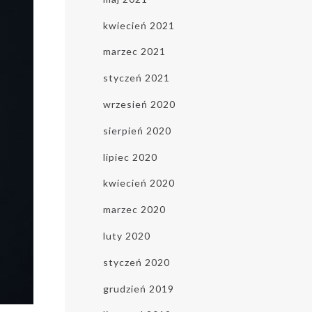
kwiecień 2021
marzec 2021
styczeń 2021
wrzesień 2020
sierpień 2020
ttera zgadzasz się z naszą
polityką
lipiec 2020
, że zawsze będziesz mogła/mógł
kwiecień 2020
wypisać się z newslettera. Treści
marzec 2020
. Prezentowana oferta jest zawsze
iera ciekawe informacje o zabiegach
luty 2020
efft Clinic. *
styczeń 2020
takt ze mną za pomocą środków
grudzień 2019
ail i telefon oraz zapoznałem się z