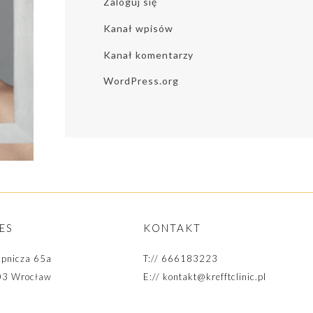
Zaloguj się
Kanał wpisów
Kanał komentarzy
WordPress.org
ES
KONTAKT
pnicza 65a
T://
666183223
03 Wrocław
E://
kontakt@krefftclinic.pl