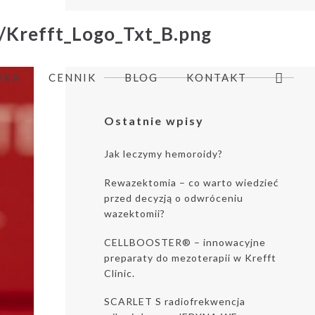
S
z
IKA
CENNIK
BLOG
KONTAKT
u
k
a
Ostatnie wpisy
j
:
Jak leczymy hemoroidy?
Rewazektomia – co warto wiedzieć
przed decyzją o odwróceniu
wazektomii?
CELLBOOSTER® – innowacyjne
preparaty do mezoterapii w Krefft
Clinic.
SCARLET S radiofrekwencja