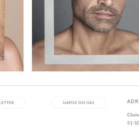
ADR
LETTER
NAPISZ DO NAS
Chału
51-5