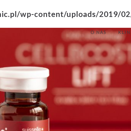
 INNOWACYJNE PREPARATY DO
PII W KREFFT CLINIC.
O NAS
KLIN