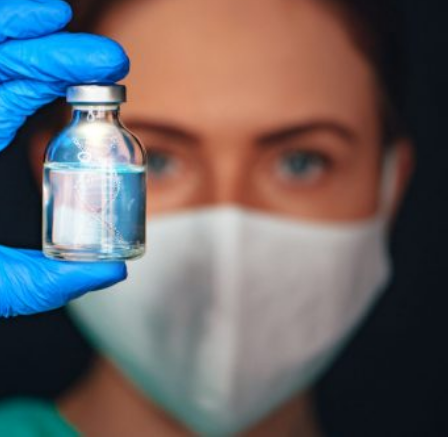
Zapisując się do newsle
prywatności
. Pamiętaj
edytować swoje dane lub 
reklamowe wysyłamy rzadko
atrakcyjna cenowo lub zaw
w Kr
Zgadzam się na kon
komunikacji takich jak e-m