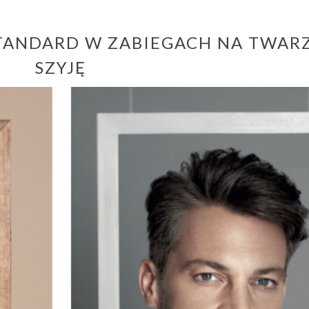
informacją o administrator
r
TANDARD W ZABIEGACH NA TWARZ
SZYJĘ