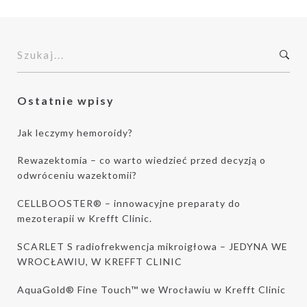
S
z
u
k
Ostatnie wpisy
a
j
Jak leczymy hemoroidy?
:
Rewazektomia – co warto wiedzieć przed decyzją o
odwróceniu wazektomii?
CELLBOOSTER® – innowacyjne preparaty do
mezoterapii w Krefft Clinic.
SCARLET S radiofrekwencja mikroigłowa – JEDYNA WE
WROCŁAWIU, W KREFFT CLINIC
AquaGold® Fine Touch™ we Wrocławiu w Krefft Clinic