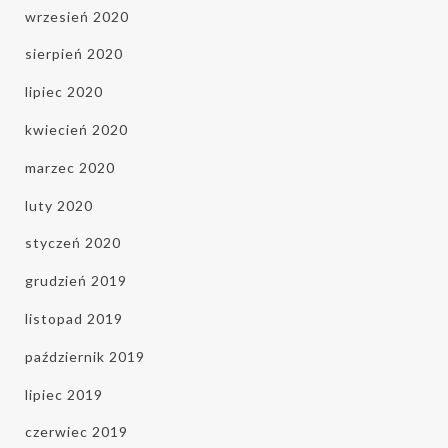
Zapisując się do newslettera zgadzasz
wrzesień 2020
się z naszą
polityką prywatności
. Pamiętaj,
sierpień 2020
że zawsze będziesz mogła/mógł edytować
lipiec 2020
swoje dane lub wypisać się z newslettera.
Treści reklamowe wysyłamy rzadko.
kwiecień 2020
Prezentowana oferta jest zawsze
marzec 2020
atrakcyjna cenowo lub zawiera ciekawe
Zgadzam się na kontakt ze mną za
informacje o zabiegach w Krefft Clinic. *
luty 2020
pomocą środków komunikacji takich jak e-
mail i telefon oraz zapoznałem się z
styczeń 2020
informacją o administratorze i
grudzień 2019
przetwarzaniu danych, zwartą w
regulaminie
.
listopad 2019
październik 2019
lipiec 2019
czerwiec 2019