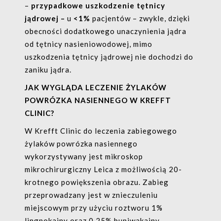
–
przypadkowe uszkodzenie tętnicy
jądrowej –
u
<1%
pacjentów – zwykle, dzięki
obecności dodatkowego unaczynienia jądra
od tętnicy nasieniowodowej, mimo
uszkodzenia tętnicy jądrowej nie dochodzi do
zaniku jądra.
JAK WYGLĄDA LECZENIE ŻYLAKÓW
POWRÓZKA NASIENNEGO W KREFFT
CLINIC?
W Krefft Clinic do leczenia zabiegowego
żylaków powrózka nasiennego
wykorzystywany jest mikroskop
mikrochirurgiczny Leica z możliwością 20-
krotnego powiększenia obrazu. Zabieg
przeprowadzany jest w znieczuleniu
miejscowym przy użyciu roztworu 1%
lingnokainy oraz 0,25% bupiwakainy,