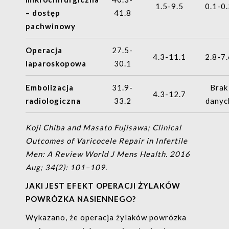
1.5-9.5
0.1-0
– dostęp
41.8
pachwinowy
Operacja
27.5-
4.3-11.1
2.8-7
laparoskopowa
30.1
Embolizacja
31.9-
Brak
4.3-12.7
radiologiczna
33.2
danyc
Koji Chiba
and
Masato Fujisawa
; Clinical
Outcomes of Varicocele Repair in Infertile
Men: A Review
World J Mens Health
. 2016
Aug; 34(2): 101–109.
JAKI JEST EFEKT OPERACJI ŻYLAKÓW
POWRÓZKA NASIENNEGO?
Wykazano, że operacja żylaków powrózka