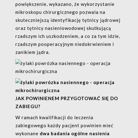
powiększenie, wykazano, że wykorzystanie
mikroskopu chirurgicznego pozwala na
skuteczniejszą identyfikację tętnicy jądrowej
oraz tętnicy nasieniowodowej skutkującą
rzadszym ich uszkodzeniem, a co za tym idzie,
rzadszym pooperacyjnym niedokrwieniem i
zanikiem jądra.
Zapisując się do newslettera zgadzasz
się z naszą
polityką prywatności
. Pamiętaj,
że zawsze będziesz mogła/mógł edytować
swoje dane lub wypisać się z newslettera.
JAK POWINIENEM PRZYGOTOWAĆ SIĘ DO
Treści reklamowe wysyłamy rzadko.
ZABIEGU?
Prezentowana oferta jest zawsze
atrakcyjna cenowo lub zawiera ciekawe
Zgadzam się na kontakt ze mną za
W ramach kwalifikacji do leczenia
informacje o zabiegach w Krefft Clinic. *
zabiegowego każdy pacjent powinien mieć
pomocą środków komunikacji takich jak e-
wykonane
dwa
badania ogólne nasienia
mail i telefon oraz zapoznałem się z