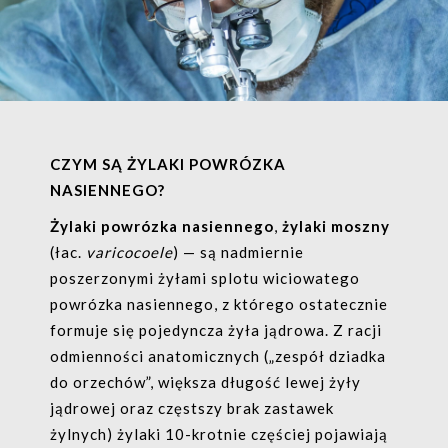
CZYM SĄ ŻYLAKI POWRÓZKA
NASIENNEGO?
Żylaki powrózka nasiennego
,
żylaki moszny
(łac.
varicocoele
) — są nadmiernie
poszerzonymi żyłami splotu wiciowatego
powrózka nasiennego, z którego ostatecznie
formuje się pojedyncza żyła jądrowa. Z racji
odmienności anatomicznych („zespół dziadka
do orzechów”, większa długość lewej żyły
jądrowej oraz częstszy brak zastawek
żylnych) żylaki 10-krotnie częściej pojawiają