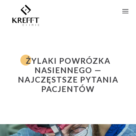
S
k
i
p
t
o
c
ŻYLAKI POWRÓZKA
o
n
NASIENNEGO —
t
NAJCZĘSTSZE PYTANIA
e
PACJENTÓW
n
t