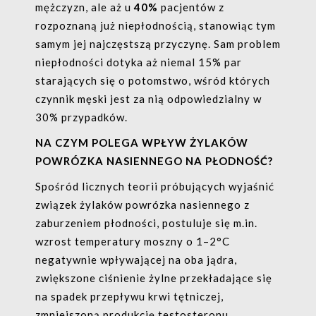
mężczyzn, ale aż u
40%
pacjentów z
rozpoznaną już niepłodnością, stanowiąc tym
samym jej najczęstszą przyczynę. Sam problem
niepłodności dotyka aż niemal 15% par
starających się o potomstwo, wśród których
czynnik męski jest za nią odpowiedzialny w
30% przypadków.
NA CZYM POLEGA WPŁYW ŻYLAKÓW
POWRÓZKA NASIENNEGO NA PŁODNOŚĆ?
Spośród licznych teorii próbujących wyjaśnić
związek żylaków powrózka nasiennego z
zaburzeniem płodności, postuluje się m.in.
wzrost temperatury moszny o 1–2°C
negatywnie wpływającej na oba jądra,
zwiększone ciśnienie żylne przekładające się
na spadek przepływu krwi tętniczej,
zmniejszoną produkcję testosteronu,