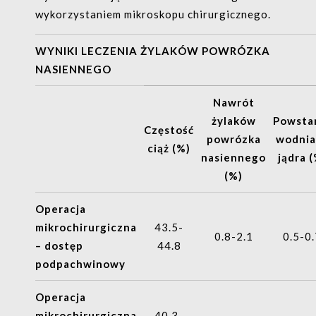
wykorzystaniem mikroskopu chirurgicznego.
WYNIKI LECZENIA ŻYLAKÓW POWRÓZKA
NASIENNEGO
Nawrót
żylaków
Powsta
Częstość
powrózka
wodnia
ciąż (%)
nasiennego
jądra (
(%)
Operacja
mikrochirurgiczna
43.5-
0.8-2.1
0.5-0
– dostęp
44.8
podpachwinowy
Operacja
mikrochirurgiczna
40.3-