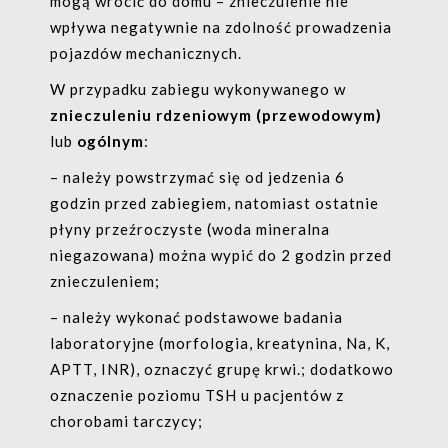
mogą wrócić do domu – znieczulenie nie
wpływa negatywnie na zdolność prowadzenia
pojazdów mechanicznych.
W przypadku zabiegu wykonywanego w
znieczuleniu rdzeniowym (przewodowym)
lub
ogólnym
:
– należy powstrzymać się od jedzenia 6
godzin przed zabiegiem, natomiast ostatnie
płyny przeźroczyste (woda mineralna
niegazowana) można wypić do 2 godzin przed
znieczuleniem;
– należy wykonać podstawowe badania
laboratoryjne (morfologia, kreatynina, Na, K,
APTT, INR), oznaczyć grupę krwi.; dodatkowo
oznaczenie poziomu TSH u pacjentów z
chorobami tarczycy;