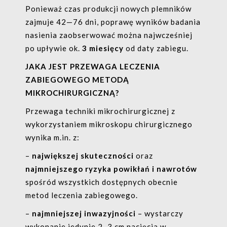
Ponieważ czas produkcji nowych plemników
zajmuje 42—76 dni, poprawę wyników badania
nasienia zaobserwować można najwcześniej
po upływie ok.
3 miesięcy
od daty zabiegu.
JAKA JEST PRZEWAGA LECZENIA
ZABIEGOWEGO METODĄ
MIKROCHIRURGICZNĄ?
Przewaga techniki mikrochirurgicznej z
wykorzystaniem mikroskopu chirurgicznego
wynika m.in. z:
–
największej skuteczności
oraz
najmniejszego ryzyka powikłań i nawrotów
spośród wszystkich dostępnych obecnie
metod leczenia zabiegowego.
–
najmniejszej inwazyjności
– wystarczy
wykonanie jedynie 2–3 cm nacięcia w