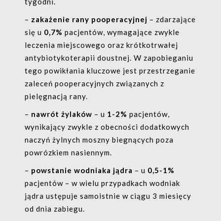
tygodni.
–
zakażenie rany pooperacyjnej
– zdarzające
się u
0,7%
pacjentów, wymagające zwykle
leczenia miejscowego oraz krótkotrwałej
antybiotykoterapii doustnej. W zapobieganiu
tego powikłania kluczowe jest przestrzeganie
zaleceń pooperacyjnych związanych z
pielęgnacją rany.
–
nawrót żylaków
– u
1-2%
pacjentów,
wynikający zwykle z obecności dodatkowych
naczyń żylnych moszny biegnących poza
powrózkiem nasiennym.
–
powstanie wodniaka jądra
– u
0,5-1%
pacjentów – w wielu przypadkach wodniak
jądra ustępuje samoistnie w ciągu 3 miesięcy
od dnia zabiegu.