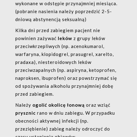
wykonane w odstępie przynajmniej miesiąca.
informacją o administratorze i
(pobranie nasienia należy poprzedzić 2-5-
przetwarzaniu danych, zwartą w
dniową abstynencją seksualną)
regulaminie
.
Kilka dni przed zabiegiem pacjent nie
powinien zażywać
leków
z grupy leków
przeciwkrzepliwych (np. acenokumarol,
warfaryna, klopidogrel, prasugrel, xarelto,
pradaxa), niesteroidowych leków
przeciwzapalnych (np. aspiryna, ketoprofen,
naproksen, ibuprofen) oraz powstrzymać się
od spożywania alkoholu przynajmniej dobę
przed zabiegiem.
Należy
ogolić okolicę łonową
oraz wziąć
prysznic
rano w dniu zabiegu. W przypadku
obecności aktywnej infekcji (np.
przeziębienie) zabieg należy odroczyć do
czasu ustąpienia objawów.