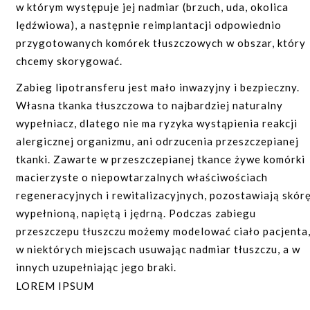
korekta nosa;
w którym występuje jej nadmiar (brzuch, uda, okolica
lędźwiowa), a następnie reimplantacji odpowiednio
powiększanie ust.
przygotowanych komórek tłuszczowych w obszar, który
chcemy skorygować.
Zabieg lipotransferu jest mało inwazyjny i bezpieczny.
Własna tkanka tłuszczowa to najbardziej naturalny
wypełniacz, dlatego nie ma ryzyka wystąpienia reakcji
alergicznej organizmu, ani odrzucenia przeszczepianej
tkanki. Zawarte w przeszczepianej tkance żywe komórki
macierzyste o niepowtarzalnych właściwościach
regeneracyjnych i rewitalizacyjnych, pozostawiają skór
wypełnioną, napiętą i jędrną. Podczas zabiegu
przeszczepu tłuszczu możemy modelować ciało pacjenta
w niektórych miejscach usuwając nadmiar tłuszczu, a w
innych uzupełniając jego braki.
LOREM IPSUM
WSKAZANIA DO ZABIEGU: