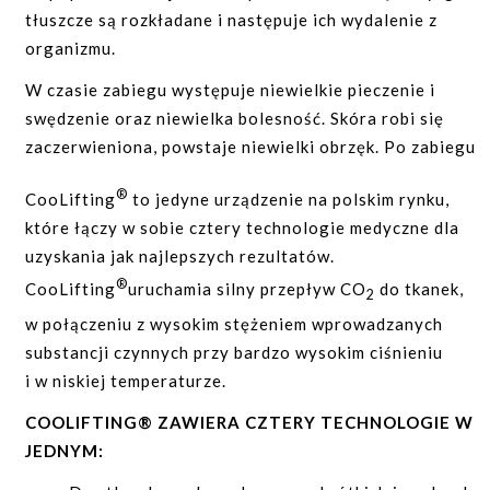
osłabieniu. Lekarz nie jest w stanie przed zabiegiem
nadmiernie zarysowany fałd nosowo-wargowy;
tłuszcze są rozkładane i następuje ich wydalenie z
określić jaka część komórek zostanie wchłonięta – zależ
organizmu.
linie marionetki;
to bowiem od indywidualnych predyspozycji organizmu
fałdy i zmarszczki na szyi i dekolcie.
W czasie zabiegu występuje niewielkie pieczenie i
każdego pacjenta. Zabieg można powtarzać do momentu
swędzenie oraz niewielka bolesność. Skóra robi się
uzyskania pożądanego efektu estetycznego (odstęp
PRZECIWWSKAZANIA:
zaczerwieniona, powstaje niewielki obrzęk. Po zabiegu
czasowy wymagany pomiędzy kolejnymi zabiegami to
ciąża i okres karmienia piersią;
obserwujemy tkliwość miejsca poddawanego zabiegowi i
minimum 2 miesiące – tyle czasu potrzeba na
®
CooLifting
to jedyne urządzenie na polskim rynku,
są to pożądane efekty świadczące o skuteczności
choroba nowotworowa;
ustabilizowanie efektów).
które łączy w sobie cztery technologie medyczne dla
zabiegu.
otwarte rany lub zmieniona chorobowo skóra;
uzyskania jak najlepszych rezultatów.
Efekt redukcji tkanki tłuszczowej można zaobserwować
zaburzenia krzepnięcia krwi;
®
CooLifting
uruchamia silny przepływ CO
do tkanek,
2
już po około trzech tygodniach od wykonania zabiegu
terapia przeciwkrzepliwa;
w połączeniu z wysokim stężeniem wprowadzanych
skłonność do tworzenia przerosłych blizn
PRZECIWWSKAZANIA:
substancji czynnych przy bardzo wysokim ciśnieniu
(keloidów).
i w niskiej temperaturze.
ciąża i okres karmienia piersią;
zaburzenia krzepnięcia krwi;
COOLIFTING® ZAWIERA CZTERY TECHNOLOGIE W
JEDNYM:
ciężkie schorzenia wątroby i nerek;
infekcje skóry w miejscu wstrzyknięć;