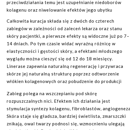
przeciwdziałania temu jest uzupełnianie niedoborów
inne badania, zlecone indywidualnie przez lekarza
kolagenu oraz niwelowanie efektów jego ubytku
podczas konsultacji.
Całkowita kuracja składa się z dwóch do czterech
PRZEBIEG ZABIEGU:
zabiegów w zależności od zaleceń lekarza oraz stanu
skóry pacjentki, a pierwsze efekty są widoczne już po 7–
Zabieg rozpoczyna się od pobrania własnej tkanki
14 dniach. Po tym czasie widać wyraźną różnicę w
tłuszczowej za pomocą kaniuli –najczęściej z okolic
elastyczności i gęstości skóry, a efektami młodszego
brzucha, bioder i ud. Następnie za pomocą wirówki z
wyglądu można cieszyć się od 12 do 18 miesięcy.
pobranej tkanki tłuszczowej odseparowuje się jego
Linerase zapewnia naturalną regenerację i przywraca
najbardziej wartościową frakcję, wzbogaconą w komórki
skórze jej naturalną strukturę poprzez odtworzenie
macierzyste. Pobrany materiał implantuje się w wybraną
włókien kolagenowych oraz pobudzenie do produkcji
część ciała.
nowego kolagenu.
Zabieg polega na wszczepianiu pod skórę
PRZECIWWSKAZANIA DO ZABIEGU:
WSKAZANIA:
rozpuszczalnych nici. Efektem ich działania jest
choroby serca i układu krążenia;
stymulacja syntezy kolagenu, fibroblastów, angiogeneza
wspomaganie biorewitalizacji przede wszystkim:
cukrzyca;
Skóra staje się gładsza, bardziej świetlista, zmarszczki
skóry twarzy, szyi, dekoltu, dłoni, ale również
znikają, owal twarzy podnosi się, wzmocnieniu ulegają
zaburzenia krzepnięcia krwi;
całego ciała;