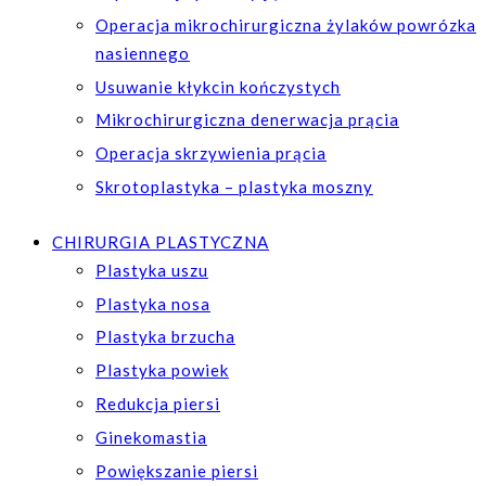
Operacja mikrochirurgiczna żylaków powrózka
nasiennego
Usuwanie kłykcin kończystych
Mikrochirurgiczna denerwacja prącia
Operacja skrzywienia prącia
Skrotoplastyka – plastyka moszny
CHIRURGIA PLASTYCZNA
Plastyka uszu
Plastyka nosa
Plastyka brzucha
Plastyka powiek
Redukcja piersi
Ginekomastia
Powiększanie piersi