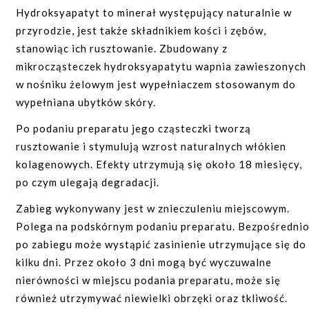
Twarz:
Hydroksyapatyt to minerał występujący naturalnie w
lokalny nadmiar tkanki tłuszczowej (np.
przyrodzie, jest także składnikiem kości i zębów,
okolica podbródka);
stanowiąc ich rusztowanie. Zbudowany z
mikrocząsteczek hydroksyapatytu wapnia zawieszonych
głębokie zmarszczki i bruzdy;
w nośniku żelowym jest wypełniaczem stosowanym do
utrata objętości twarzy;
wypełniana ubytków skóry.
niedobór tkanki tłuszczowej, zapadnięte
policzki;
Po podaniu preparatu jego cząsteczki tworzą
rusztowanie i stymulują wzrost naturalnych włókien
asymetria twarzy;
kolagenowych. Efekty utrzymują się około 18 miesięcy,
blizny potrądzikowe i pourazowe;
po czym ulegają degradacji.
korekta kształtu i rozmiaru ust;
Zabieg wykonywany jest w znieczuleniu miejscowym.
zapadnięcia pod oczami.
Polega na podskórnym podaniu preparatu. Bezpośredni
Ciało:
po zabiegu może wystąpić zasinienie utrzymujące się do
lokalny nadmiar tkanki tłuszczowej (np.
kilku dni. Przez około 3 dni mogą być wyczuwalne
okolica kolan, brzuch);
nierówności w miejscu podania preparatu, może się
asymetrie;
również utrzymywać niewielki obrzęki oraz tkliwość.