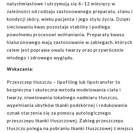
natychmiastowe i utrzymują się 6–12 miesięcy w
lub zawiera ciekawe informacje o zabiegach w Kreff
Zgadzam się na kontakt ze mną za pomocą środk
zależności od rodzaju zastosowanego preparatu, stanu i
Clinic. *
kondycji skóry, wieku pacjenta i jego stylu życia. Dzięki
komunikacji takich jak e-mail i telefon oraz zapozna
sieciowaniu kwas pozostaje stabilny i podlega
się z informacją o administratorze i przetwarzaniu
powolnemu procesowi wchłaniania. Preparaty kwasu
danych, zwartą w
regulaminie
.
hialuronowego mają zastosowanie w zabiegach, których
celem jest poprawa owalu twarzy oraz przywrócenie
młodego i zdrowego wyglądu.
Wskazania:
korekcja zmarszczek, bruzd;
Przeszczep tłuszczu – lipofiling lub lipotransfer to
modelowanie kości policzkowych;
bezpieczna i skuteczna metoda modelowania ciała i
twarzy, niwelowania lokalnego nadmiaru tłuszczu,
modelowanie owalu twarzy;
wypełniania ubytków tkanki podskórnej i redukowania
wolumetria twarzy;
oznak starzenia się za pomocą autologicznego
uzupełnianie ubytków objętości;
przeszczepu tkanki tłuszczowej. Zabieg przeszczepu
modelowanie brody;
tłuszczu polega na pobraniu tkanki tłuszczowej z miejsca