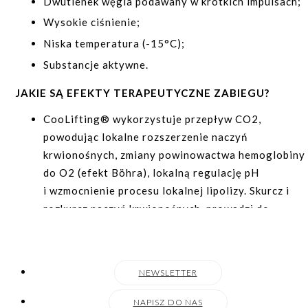
Dwutlenek węgla podawany w krótkich impulsach;
alergia na preparat;
Wysokie ciśnienie;
nadmierna otyłość.
Niska temperatura (-15°C);
Substancje aktywne.
JAKIE SĄ EFEKTY TERAPEUTYCZNE ZABIEGU?
CooLifting® wykorzystuje przepływ CO2,
powodując lokalne rozszerzenie naczyń
krwionośnych, zmiany powinowactwa hemoglobiny
do O2 (efekt Böhra), lokalną regulację pH
i wzmocnienie procesu lokalnej lipolizy. Skurcz i
rozkurcz naczyń krwionośnych, prowadzi do
poprawy mikrokrążenia, a tym samym do lepszego
dotlenienia komórek skóry.
CooLifting® aplikuje CO2 pod bardzo wysokim
NEWSLETTER
ciśnieniem, osiągając bezpośrednie i pośrednie
korzyści poprzez mechaniczną stymulację
NAPISZ DO NAS