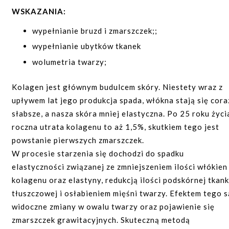
ubytki pourazowe lub pooperacyjne;
WSKAZANIA:
modelowanie kształtu, linii ciała.
wypełnianie bruzd i zmarszczek;;
BADANIA WYMAGANE DO ZABIEGU:
wypełnianie ubytków tkanek
badanie czasu krwawienia i krzepnięcia krwi (układ
wolumetria twarzy;
krzepnięcia);
modelowanie konturu twarzy;
Kolagen jest głównym budulcem skóry. Niestety wraz z
morfologia z rozmazem;
rewitalizacja grzbietów rąk;
upływem lat jego produkcja spada, włókna stają się cora
grupa krwi;
likwidacja blizn potrądzikowych;
słabsze, a nasza skóra mniej elastyczna. Po 25 roku życi
mocz ogólny;
przywrócenie jędrności skórze;
roczna utrata kolagenu to aż 1,5%, skutkiem tego jest
kreatynina;
powstanie pierwszych zmarszczek.
zagęszczenie skóry.
anty Hbs;
W procesie starzenia się dochodzi do spadku
PRZECIWWSKAZANIA:
anty HCV;
elastyczności związanej ze zmniejszeniem ilości włókien
kolagenu oraz elastyny, redukcją ilości podskórnej tkank
aktywne choroby autoimmunologiczne;
jonogram;
tłuszczowej i osłabieniem mięśni twarzy. Efektem tego s
infekcje bakteryjne i wirusowe w miejscu
glukoza na czczo;
widoczne zmiany w owalu twarzy oraz pojawienie się
wstrzyknięcia;
grupa krwi;
zmarszczek grawitacyjnych. Skuteczną metodą
ciąża.
EKG;