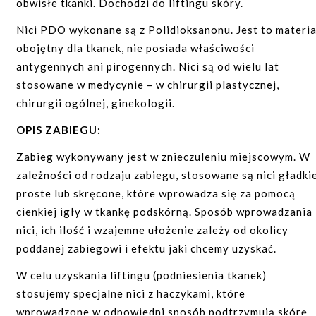
obwisłe tkanki. Dochodzi do liftingu skóry.
choroby autoimmunologiczne;
regeneracja tkanki łącznej skóry właściwej;
Nici PDO wykonane są z Polidioksanonu. Jest to materia
ciąża;
poprawa elastyczności i sprężystości skóry;
obojętny dla tkanek, nie posiada właściwości
nadciśnienie;
zmniejszenie oznak starzenia się skóry – redukcja
antygennych ani pirogennych. Nici są od wielu lat
niewydolność nerek;
zmarszczek;
stosowane w medycynie – w chirurgii plastycznej,
niewydolność wątroby;
leczenie blizn zanikowych, potrądzikowych,
chirurgii ogólnej, ginekologii.
pooperacyjnych, rozstępów.
stany zapalne;
OPIS ZABIEGU:
choroba nowotworowa;
PRZECIWSKAZANIA:
Zabieg wykonywany jest w znieczuleniu miejscowym. W
niska waga ciała uniemożliwiająca pobranie
ciąża, okres karmienia piersią;
zależności od rodzaju zabiegu, stosowane są nici gładkie
odpowiedniej ilości tkanki tłuszczowe;j
choroby autoimmunologiczne;
proste lub skręcone, które wprowadza się za pomocą
palenie papierosów – należy minimum dwa tygodni
cienkiej igły w tkankę podskórną. Sposób wprowadzania
cukrzyca;
przed zabiegiem zaprzestać ich palenia.
nici, ich ilość i wzajemne ułożenie zależy od okolicy
tendencje do powstawania bliznowców;
EFEKTY ZABIEGU:
poddanej zabiegowi i efektu jaki chcemy uzyskać.
aktywne zakażenia okolicy zabiegu;
Pacjent zyskuje naturalny efekt wypełnienia,
W celu uzyskania liftingu (podniesienia tkanek)
choroba nowotworowa.
wygładzenia oraz rewitalizacji obszaru poddanego
stosujemy specjalne nici z haczykami, które
Po zabiegu w miejscu podania preparatu może pojawić
zabiegowi. Dodatkowe zalecenia ustalane są
wprowadzone w odpowiedni sposób podtrzymują skórę