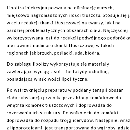
się zaczerwienienie, obrzęk, swędzenie, bądź tkliwość.
indywidualnie przez lekarza.
oraz zapobiegają jej opadaniu dając natychmiastowy i
Lipoliza iniekcyjna pozwala na eliminację małych,
Reakcje te zazwyczaj ustępują po kilku godzinach, mogą
trwały efekt. Po zabiegu może wystąpić niewielki obrzę
miejscowo nagromadzonych ilości tłuszczu. Stosuje się j
ZALECENIA PO ZABIEGU:
jednak utrzymać się do siedmiu dni. Po tym czasie
tkanek oraz siniaki ustępujące w ciągu kilku dni i
w celu redukcji tkanki tłuszczowej na twarzy, jak i na
ustępują samoistnie.
Miejsca z których pobrana została tkanka tłuszczowa
bolesność okolic poddanych zabiegowi.
bardziej problematycznych obszarach ciała. Najczęściej
należy poddawać masażom i okrywać je opatrunkami
wykorzystywana jest do redukcji podwójnego podbródka
Po około 10–14 dniach rozpoczyna się proces syntezy
uciskowymi. Po zabiegu można powrócić do normalnych
ale również nadmiaru tkanki tłuszczowej w takich
naturalnych białek organizmu (kolagenu i elastyny –
czynności już po kilku dniach od jego przeprowadzenia.
regionach jak brzuch, pośladki, uda, biodra.
białek odpowiedzialnych za sprężystość, napięcie,
Przez około 2 tygodnie unikać:
jędrność i elastyczność skóry). Proces tan trwa przez
Do zabiegu lipolizy wykorzystuje się materiały
cały okres utrzymywania się nici w organizmie. Efekty
zawierające wyciąg z soi – fosfatydylocholinę,
wysiłku fizycznego;
estetyczne utrzymują się zazwyczaj do 24 miesięcy.
posiadającą właściwości lipolityczne.
gorących kąpieli;
WSKAZANIA DO ZABIEGU:
Po wstrzyknięciu preparatu w poddany terapii obszar
pływania w basenie;
ciała substancja przenika przez błony komórkowe do
sauny.
poprawa owalu twarzy;
wnętrza komórek tłuszczowych i doprowadza do
zmarszczki na czole;
Tkanka tłuszczowa jest materiałem ulegającym
rozerwania ich struktury. Po wniknięciu do komórki
obniżone krawędzie brwi;
naturalnej absorpcji, dlatego efekt osiągnięty w dniu
doprowadza do rozpadu trójglicerydów. Następnie, wra
opadająca, zwiotczała skóra policzków;
zabiegu w ciągu najbliższych tygodni może ulec
z lipoproteidami, jest transportowana do wątroby, gdzie