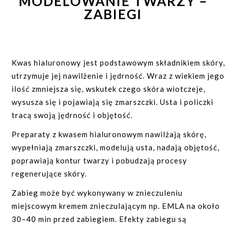
MODELOWANIE TWARZY –
ZABIEGI
Kwas hialuronowy jest podstawowym składnikiem skóry,
utrzymuje jej nawilżenie i jędrność. Wraz z wiekiem jego
ilość zmniejsza się, wskutek czego skóra wiotczeje,
wysusza się i pojawiają się zmarszczki. Usta i policzki
tracą swoją jędrność i objętość.
Preparaty z kwasem hialuronowym nawilżają skórę,
wypełniają zmarszczki, modelują usta, nadają objętość,
poprawiają kontur twarzy i pobudzają procesy
Zapisując się do newslettera zgadzasz się z nasz
regenerujące skóry.
polityką prywatności
. Pamiętaj, że zawsze będziesz
Zabieg może być wykonywany w znieczuleniu
mogła/mógł edytować swoje dane lub wypisać się z
miejscowym kremem znieczulającym np. EMLA na około
newslettera. Treści reklamowe wysyłamy rzadko.
30–40 min przed zabiegiem. Efekty zabiegu są
Prezentowana oferta jest zawsze atrakcyjna cenow