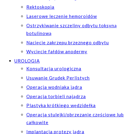
Rektoskopia
Laserowe leczenie hemoroidów
Ostrzykiwanie szczeliny odbytu toksyną
botulinową
Nacięcie zakrzepu brzeznego odbytu
Wycięcie fałdów anodermy
UROLOGIA
Konsultacja urologiczna
Usuwanie Grudek Perlistych
Operacja wodniaka jądra
Operacja torbieli najądrza
Plastyka krótkiego wędzidełka
Operacja stulejki/obrzezanie częściowe lub
całkowite
Implantacja protezy jądra